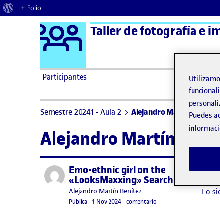
Acerca de WordPress
+ Folio
Logo Ágora
Taller de fotografía e i
Saltar al contenido
Participantes
Utilizam
funcionali
personali
Semestre 20241 - Aula 2
Alejandro Martín Benítez
Puedes ac
informaci
Alejandro Martín Bení
Emo-ethnic girl on the
Publicado por
No h
«LooksMaxxing» Search
Lo si
Publicado por
Alejandro Martín Benítez
Visibilidad:
Fecha de publicación
1 noviembre, 2024 11:56 pm
en Emo-ethnic girl on 
Pública
-
1 Nov 2024
-
comentario