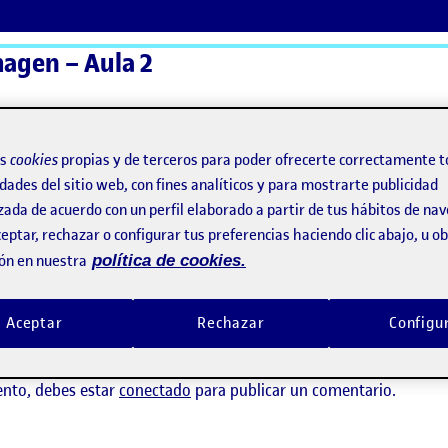
magen – Aula 2
ActiFolios
Ay
os
cookies
propias y de terceros para poder ofrecerte correctamente t
dades del sitio web, con fines analíticos y para mostrarte publicidad
zada de acuerdo con un perfil elaborado a partir de tus hábitos de na
eptar, rechazar o configurar tus preferencias haciendo clic abajo, u 
ón en nuestra
política de cookies.
tez
Aceptar
Rechazar
Configu
ay comentarios.
ento, debes estar
conectado
para publicar un comentario.
the «LooksMaxxing» Search