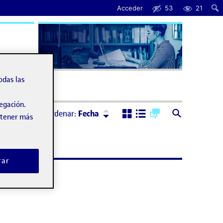
Acceder
53
21
uda
odas las
vegación.
Ordenar:
Descendente
Ordenar:
Fecha
obtener más
rar