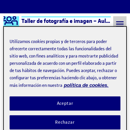
Logo Ágora
Taller de fotografía e imagen – Aula 2
Saltar al contenido
Utilizamos
cookies
propias y de terceros para poder
ofrecerte correctamente todas las funcionalidades del
sitio web, con fines analíticos y para mostrarte publicidad
Semestre 20241 - Aula 2
1 Noviembre, 2024
personalizada de acuerdo con un perfil elaborado a partir
1 Noviembre, 2024
de tus hábitos de navegación. Puedes aceptar, rechazar o
configurar tus preferencias haciendo clic abajo, u obtener
más información en nuestra
política de cookies.
Emo-ethnic girl on the «LooksMaxxing» Search
Publicado por
Publicado por
Alejandro Martín Benítez
Visibilidad:
Fecha de publicación
1 noviembre, 2024 11:56 pm
en Emo-ethnic girl on the «LooksM
Pública
-
1 Nov 2024
-
comentario
Aceptar
Entrega de la actividad P2 …
Rechazar