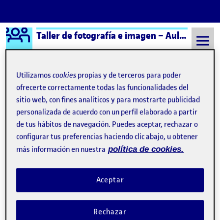
Logo Ágora
Taller de fotografía e imagen – Aula 2
Saltar al contenido
Utilizamos
cookies
propias y de terceros para poder
ofrecerte correctamente todas las funcionalidades del
Semestre 20241 - Aula 2
Maria del Valle
sitio web, con fines analíticos y para mostrarte publicidad
personalizada de acuerdo con un perfil elaborado a partir
Maria del Valle
de tus hábitos de navegación. Puedes aceptar, rechazar o
configurar tus preferencias haciendo clic abajo, u obtener
más información en nuestra
política de cookies.
Aceptar
Rechazar