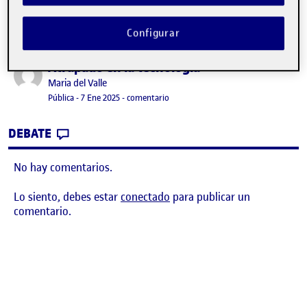
Configurar
Atrapado en la tecnología
Publicado por
Publicado por
Maria del Valle
Visibilidad:
Fecha de publicación
en Atrapado en la tecnología
Pública
-
7 Ene 2025
-
comentario
CONTRIBUTION
0
EN ATRAPADO EN LA TECNOLOGÍA
DEBATE
No hay comentarios.
Lo siento, debes estar
conectado
para publicar un
comentario.